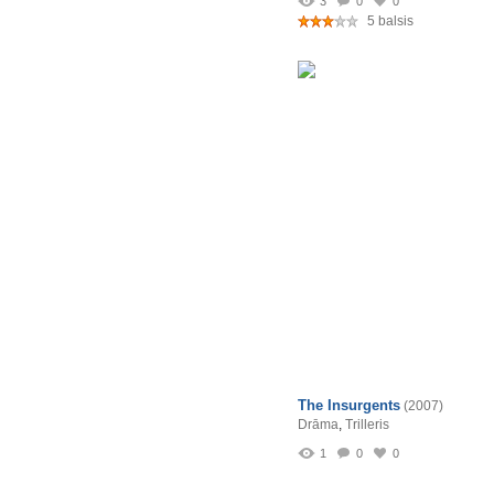
3
0
0
5 balsis
The Insurgents
(2007)
Drāma
,
Trilleris
1
0
0