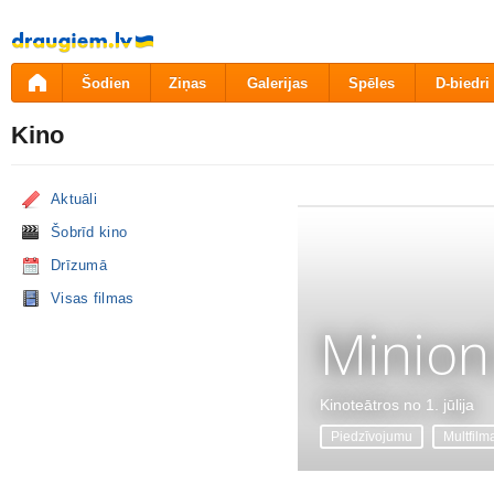
Pāriet
uz
saturu
Šodien
Ziņas
Galerijas
Spēles
D-biedri
Kino
Aktuāli
Šobrīd kino
Drīzumā
Visas filmas
Minion
Kinoteātros no 1. jūlija
Piedzīvojumu
Multfilm