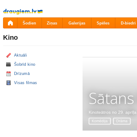
Pāriet
uz
saturu
Šodien
Ziņas
Galerijas
Spēles
D-biedri
Kino
Aktuāli
Šobrīd kino
Drīzumā
Visas filmas
Sātans
Kinoteātros no 29. aprīļa
Komēdija
Drāma