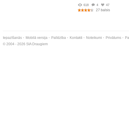
618
4
47
27 balsis
Iepazīšanās
Mobilā versija
Palīdzība
Kontakti
Noteikumi
Privātums
Pa
© 2004 - 2026 SIA Draugiem