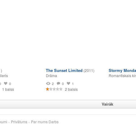
The Sunset Limited
Stormy Mond
1)
(2011)
lleris
Drāma
Romantiskais ki
0
0
2
0
1
1 balss
2 balsis
Vairāk
kumi
Privātums
Par mums
Darbs