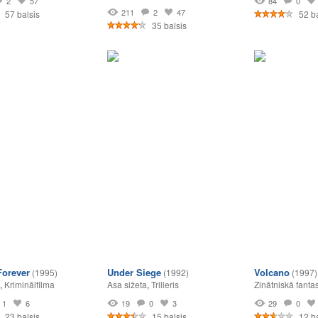
2
57
84
0
211
2
47
57 balsis
52 ba
35 balsis
orever
Under Siege
Volcano
(1995)
(1992)
(1997)
,
Kriminālfilma
Asa sižeta
,
Trilleris
Zinātniskā fantas
1
6
19
0
3
29
0
23 balsis
15 balsis
12 ba