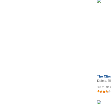
The Clie
Drāma
,
Tri
7