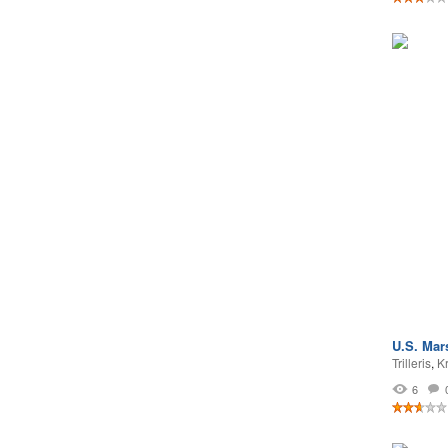
U.S. Mar
Trilleris
,
Kr
6