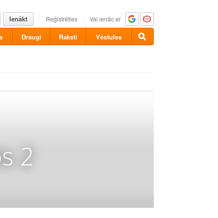
Ienākt
Reģistrēties
Vai ienāc ar
a
Draugi
Raksti
Vēstules
s 2