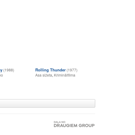
ay
Rolling Thunder
(1988)
(1977)
no
Asa sižeta
,
Kriminālfilma