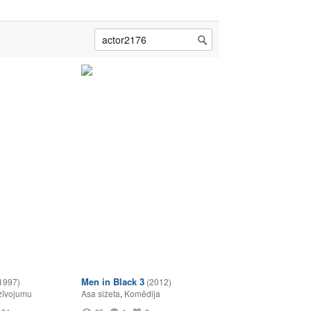
Men in Black 3
1997)
(2012)
zīvojumu
Asa sižeta
,
Komēdija