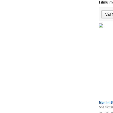
Filmu m
Men in Bl
Asa sižeta