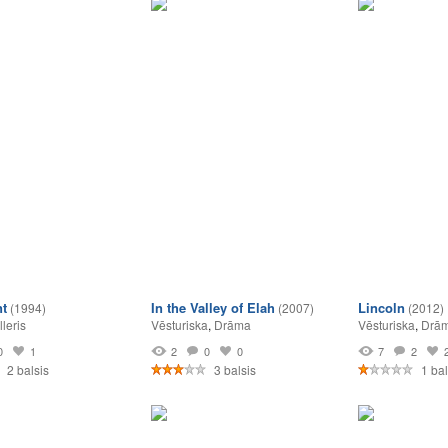
nt
In the Valley of Elah
Lincoln
(1994)
(2007)
(2012)
lleris
Vēsturiska
,
Drāma
Vēsturiska
,
Drā
0
1
2
0
0
7
2
2 balsis
3 balsis
1 bal