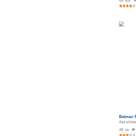
405
Batman F
Asa sižeta
34