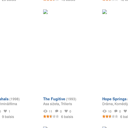
shals
The Fugitive
Hope Springs
(1998)
(1993)
iminālfilma
Asa sižeta
,
Trilleris
Drāma
,
Komēdij
0
1
11
0
0
10
0
9 balsis
6 balsis
6 bal