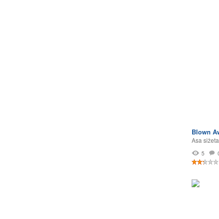
Blown A
Asa sižeta
5