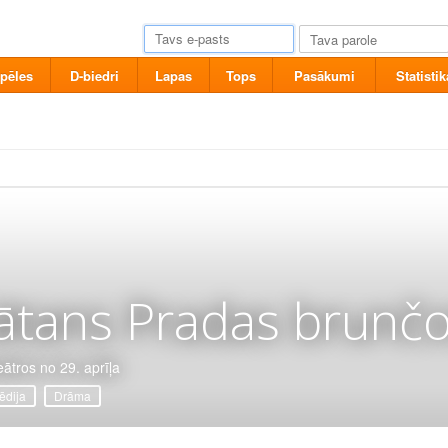
pēles
D-biedri
Lapas
Tops
Pasākumi
Statistik
ātans Pradas brunčo
eātros no 29. aprīļa
dija
Drāma