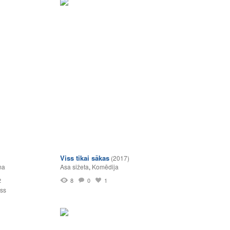
Viss tikai sākas
(2017)
ma
Asa sižeta
,
Komēdija
2
8
0
1
ss