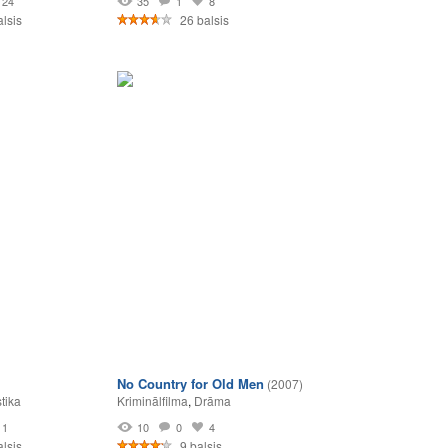
24
35
1
8
lsis
26 balsis
No Country for Old Men
(2007)
tika
Kriminālfilma
,
Drāma
1
10
0
4
lsis
9 balsis