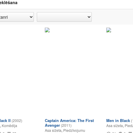
eklēšana
ack II
Captain America: The First
Men in Black
(2002)
(
Avenger
(2011)
,
Komēdija
Asa sižeta
,
Pied
Asa sižeta
,
Piedzīvojumu