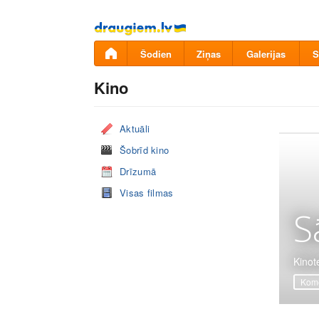
Pāriet
uz
saturu
Šodien
Ziņas
Galerijas
S
Kino
Aktuāli
Šobrīd kino
Drīzumā
Visas filmas
S
Kinot
Komē