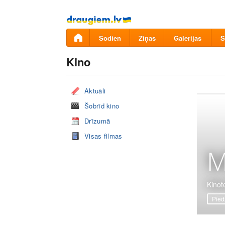
Pāriet
uz
saturu
Šodien
Ziņas
Galerijas
S
Kino
Aktuāli
Šobrīd kino
Drīzumā
Visas filmas
M
Kinote
Pied