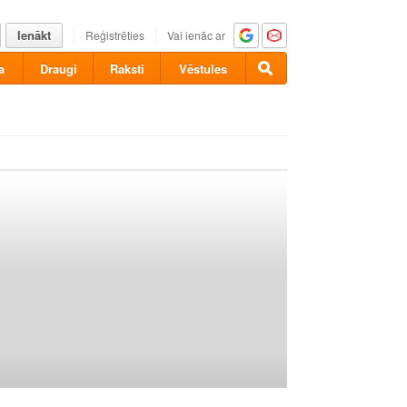
Ienākt
Reģistrēties
Vai ienāc ar
a
Draugi
Raksti
Vēstules