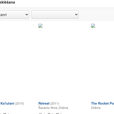
eklēšana
Ka'iulani
Retreat
The Rocket Po
(2010)
(2011)
Šausmu filma
,
Drāma
Drāma