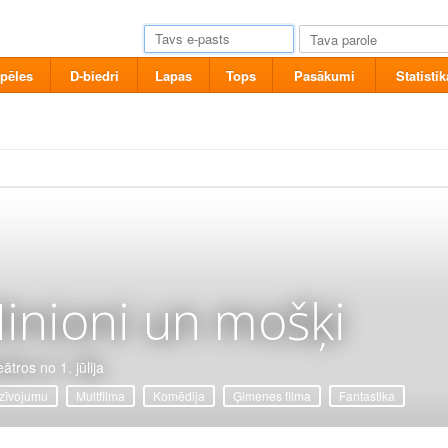
pēles
D-biedri
Lapas
Tops
Pasākumi
Statistik
inioni un mošķi
ātros no 1. jūlija
zīvojumu
Multfilma
Komēdija
Ģimenes filma
Fantastika