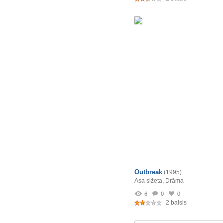
Outbreak
(1995)
Asa sižeta
,
Drāma
6
0
0
2 balsis