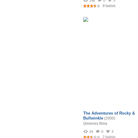
156
0
3
9 balsis
The Adventures of Rocky &
Bullwinkle
(2000)
Ģimenes filma
24
0
3
2 balsis