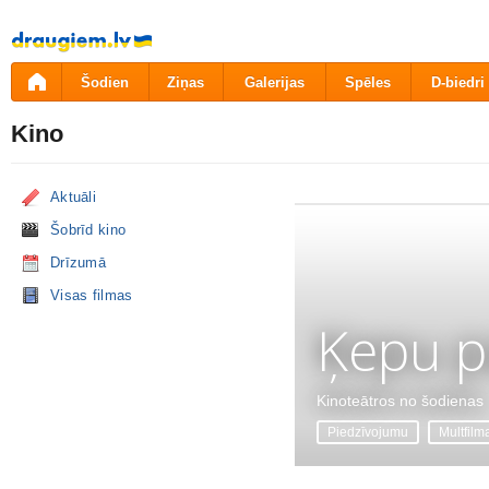
Pāriet
uz
saturu
Šodien
Ziņas
Galerijas
Spēles
D-biedri
Kino
Aktuāli
Šobrīd kino
Drīzumā
Visas filmas
Ķepu p
Kinoteātros no šodienas
Piedzīvojumu
Multfilm