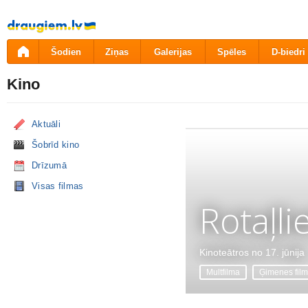
Pāriet
uz
saturu
Šodien
Ziņas
Galerijas
Spēles
D-biedri
Kino
Aktuāli
Šobrīd kino
Drīzumā
Visas filmas
Rotaļli
Kinoteātros no 17. jūnija
Multfilma
Ģimenes fil