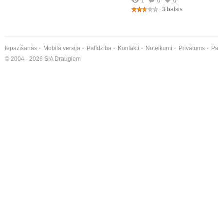
1
0
0
3 balsis
Iepazīšanās
Mobilā versija
Palīdzība
Kontakti
Noteikumi
Privātums
Pa
© 2004 - 2026 SIA Draugiem