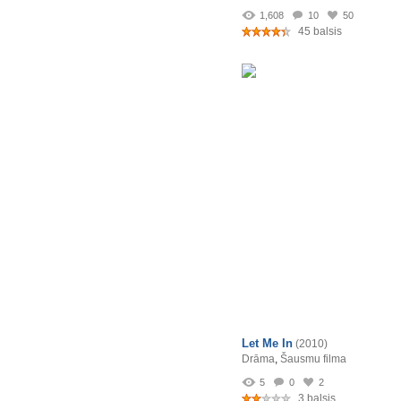
1,608
10
50
45 balsis
Let Me In
(2010)
Drāma
,
Šausmu filma
5
0
2
3 balsis