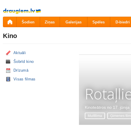
Pāriet
uz
saturu
Šodien
Ziņas
Galerijas
Spēles
D-biedri
Kino
Aktuāli
Šobrīd kino
Drīzumā
Visas filmas
Rotaļli
Kinoteātros no 17. jūnija
Multfilma
Ģimenes fil