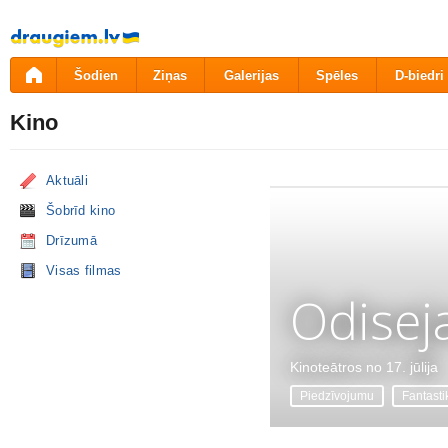
Pāriet
uz
saturu
Šodien
Ziņas
Galerijas
Spēles
D-biedri
Kino
Aktuāli
Šobrīd kino
Drīzumā
Visas filmas
Odisej
Kinoteātros no 17. jūlija
Piedzīvojumu
Fantasti