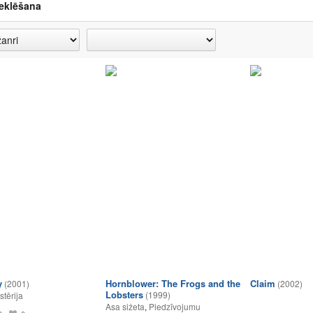
eklēšana
y
Hornblower: The Frogs and the
Claim
(2001)
(2002)
Lobsters
(1999)
stērija
Asa sižeta
,
Piedzīvojumu