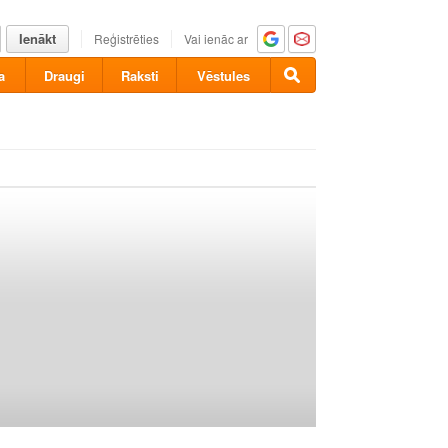
Ienākt
Reģistrēties
Vai ienāc ar
a
Draugi
Raksti
Vēstules