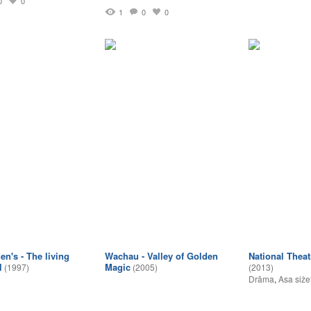
0
0
1
0
0
en's - The living
Wachau - Valley of Golden
National Theat
l
Magic
(1997)
(2005)
(2013)
Drāma
,
Asa siže