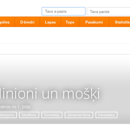
pēles
D-biedri
Lapas
Tops
Pasākumi
Statistik
inioni un mošķi
ātros no 1. jūlija
zīvojumu
Multfilma
Komēdija
Ģimenes filma
Fantastika