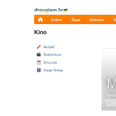
Pāriet
uz
saturu
Šodien
Ziņas
Galerijas
S
Kino
Aktuāli
Šobrīd kino
Drīzumā
Visas filmas
M
Kinote
Pied