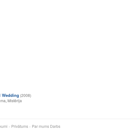
l Wedding
(2008)
lma
,
Mistērija
kumi
Privātums
Par mums
Darbs