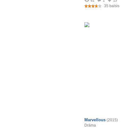
61
1
13
35 balsis
Marvellous
(2015)
Drāma