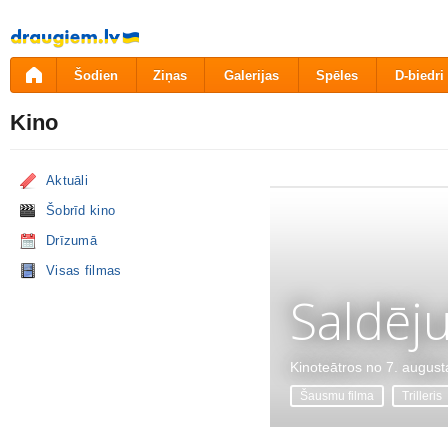
Pāriet
uz
saturu
Šodien
Ziņas
Galerijas
Spēles
D-biedri
Kino
Aktuāli
Šobrīd kino
Drīzumā
Visas filmas
Saldēj
Kinoteātros no 7. august
Šausmu filma
Trilleris