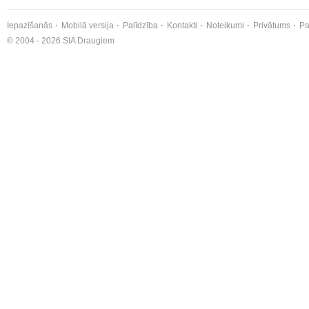
Iepazīšanās
Mobilā versija
Palīdzība
Kontakti
Noteikumi
Privātums
Pa
© 2004 - 2026 SIA Draugiem