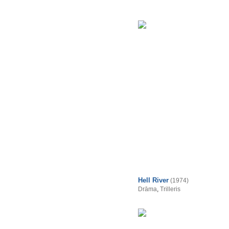
Hell River
(1974)
Drāma
,
Trilleris