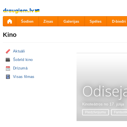
Pāriet
uz
saturu
Šodien
Ziņas
Galerijas
Spēles
D-biedri
Kino
Aktuāli
Šobrīd kino
Drīzumā
Visas filmas
Odisej
Kinoteātros no 17. jūlija
Piedzīvojumu
Fantasti