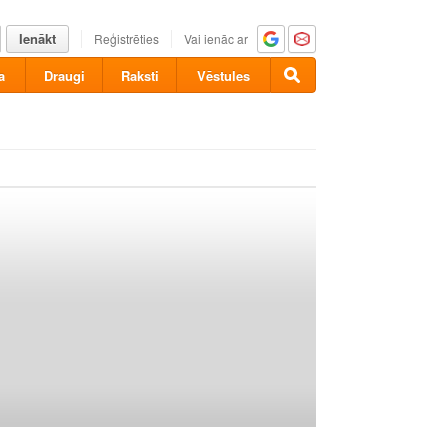
Ienākt
Reģistrēties
Vai ienāc ar
a
Draugi
Raksti
Vēstules