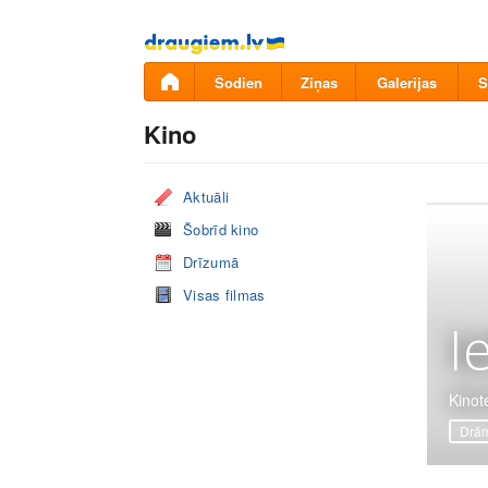
Pāriet
uz
saturu
Šodien
Ziņas
Galerijas
S
Kino
Aktuāli
Šobrīd kino
Drīzumā
Visas filmas
I
Kinote
Drā