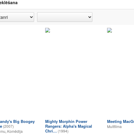
eklēšana
Mandy's Big Boogey
Mighty Morphin Power
Meeting MacGu
e
Rangers: Alpha's Magical
(2007)
Multfilma
Chri…
(1994)
umu
,
Komēdija