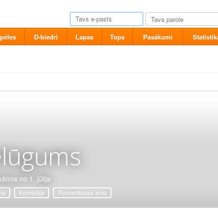
pēles
D-biedri
Lapas
Tops
Pasākumi
Statistik
elūgums
ātros no 1. jūlija
ma
Komēdija
Romantiskais kino