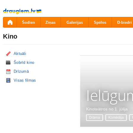
Pāriet
uz
saturu
Šodien
Ziņas
Galerijas
Spēles
D-biedri
Kino
Aktuāli
Šobrīd kino
Drīzumā
Visas filmas
Ielūgu
Kinoteātros no 1. jūlija
Drāma
Komēdija