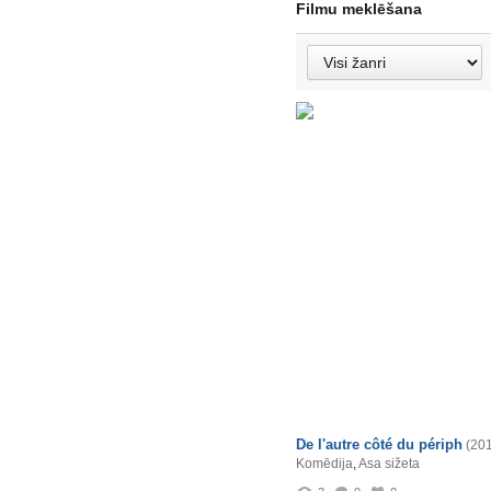
Filmu meklēšana
De l'autre côté du périph
(20
Komēdija
,
Asa sižeta