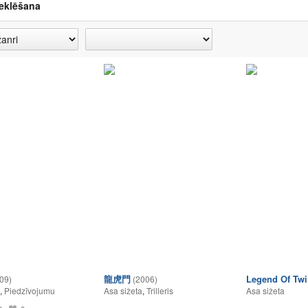
eklēšana
龍虎門
Legend Of Tw
09)
(2006)
,
Piedzīvojumu
Asa sižeta
,
Trilleris
Asa sižeta