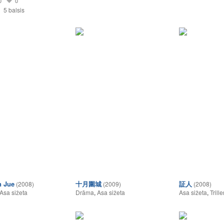
0
0
5 balsis
n Jue
十月圍城
証人
(2008)
(2009)
(2008)
Asa sižeta
Drāma
,
Asa sižeta
Asa sižeta
,
Trille