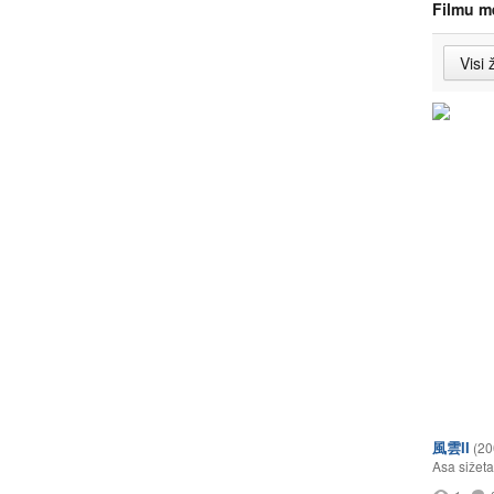
Filmu m
風雲II
(20
Asa sižeta