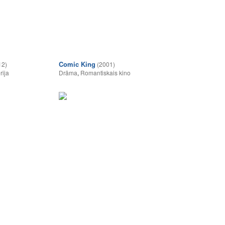
Comic King
12)
(2001)
rija
Drāma
,
Romantiskais kino