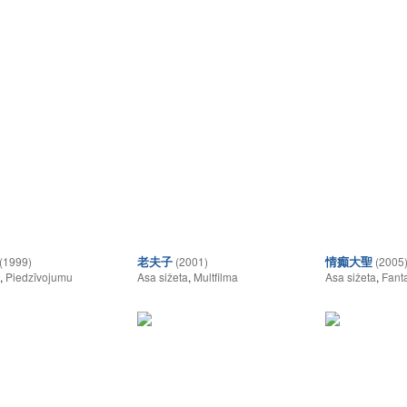
老夫子
情癲大聖
(1999)
(2001)
(2005
,
Piedzīvojumu
Asa sižeta
,
Multfilma
Asa sižeta
,
Fanta