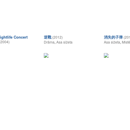
ightlife Concert
逆戰
消失的子弹
(2012)
(20
(2004)
Drāma
,
Asa sižeta
Asa sižeta
,
Mistē