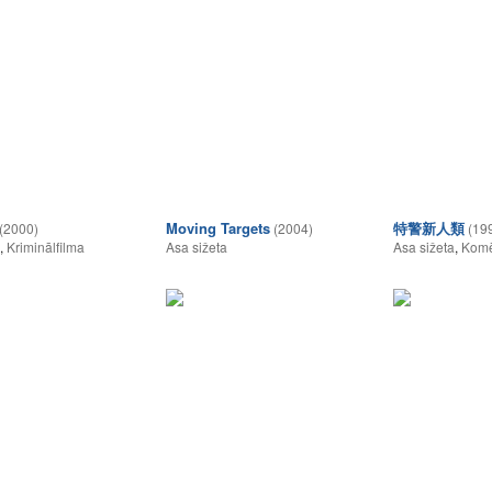
Moving Targets
特警新人類
(2000)
(2004)
(19
,
Kriminālfilma
Asa sižeta
Asa sižeta
,
Komē