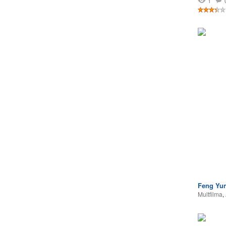
1
Feng Yu
Multfilma
,