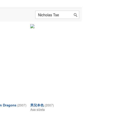
in Dragons
男兒本色
(2007)
(2007)
Asa sižeta