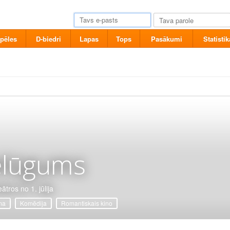
pēles
D-biedri
Lapas
Tops
Pasākumi
Statistik
elūgums
ātros no 1. jūlija
ma
Komēdija
Romantiskais kino