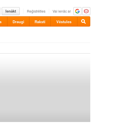
Ienākt
Reģistrēties
Vai ienāc ar
a
Draugi
Raksti
Vēstules