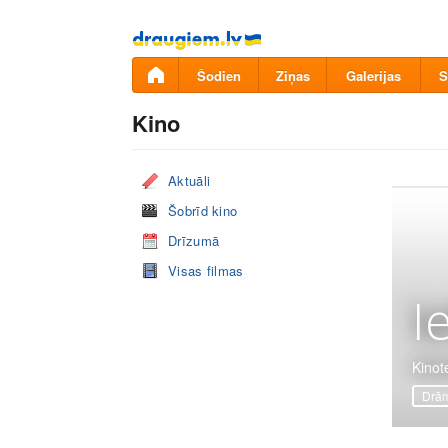
Pāriet
uz
saturu
Šodien
Ziņas
Galerijas
S
Kino
Aktuāli
Šobrīd kino
Drīzumā
Visas filmas
I
Kinote
Drā