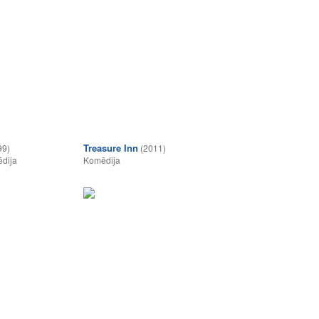
Treasure Inn
99)
(2011)
dija
Komēdija