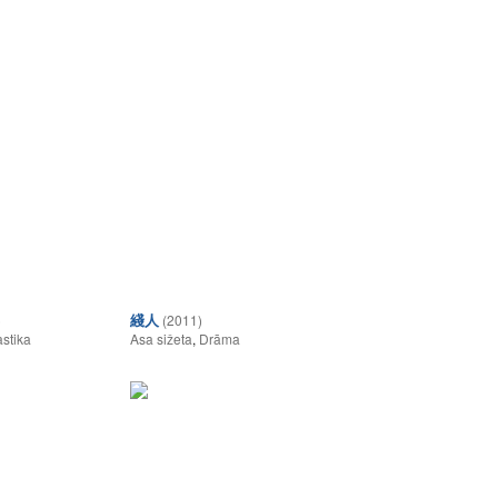
綫人
)
(2011)
stika
Asa sižeta
,
Drāma