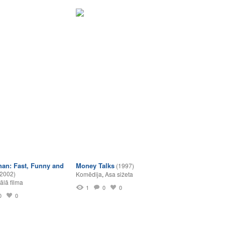
han: Fast, Funny and
Money Talks
(1997)
(2002)
Komēdija
,
Asa sižeta
lā filma
1
0
0
0
0