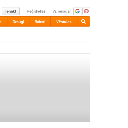
Ienākt
Reģistrēties
Vai ienāc ar
a
Draugi
Raksti
Vēstules