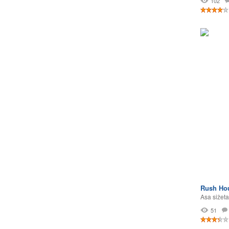
102
Rush Hou
Asa sižeta
51