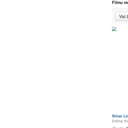
Filmu m
Silver L
Drāma
,
Ko