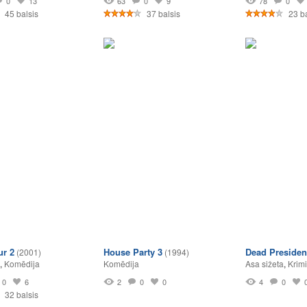
0
13
63
0
9
78
0
45 balsis
37 balsis
23 ba
r 2
House Party 3
Dead Presiden
(2001)
(1994)
,
Komēdija
Komēdija
Asa sižeta
,
Krimi
0
6
2
0
0
4
0
32 balsis