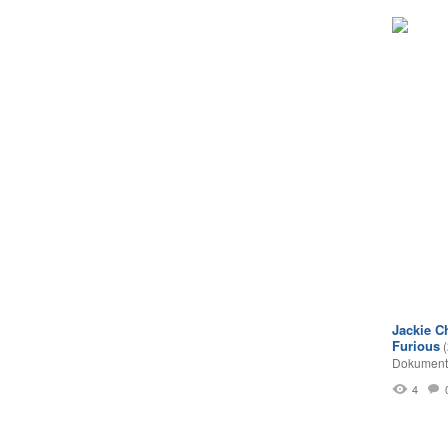
Jackie C
Furious
Dokumentā
4