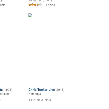
21
47
0
9
lsis
31 balss
ts
Chris Tucker Live
(1995)
(2015)
nālfilma
Komēdija
0
2
0
0