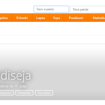
pēles
D-biedri
Lapas
Tops
Pasākumi
Statistik
diseja
ātros no 17. jūlija
zīvojumu
Fantastika
Asa sižeta