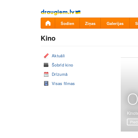
Pāriet
uz
saturu
Šodien
Ziņas
Galerijas
S
Kino
Aktuāli
Šobrīd kino
Drīzumā
Visas filmas
O
Kinote
Pied