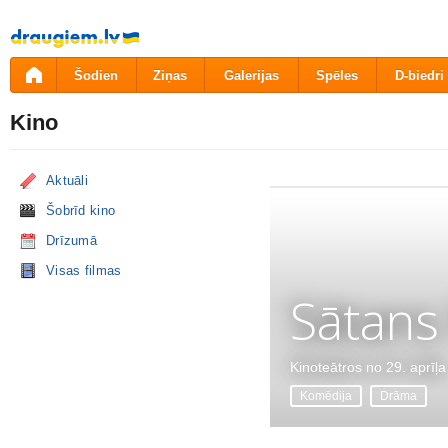
Pāriet
uz
saturu
Šodien
Ziņas
Galerijas
Spēles
D-biedri
Kino
Aktuāli
Šobrīd kino
Drīzumā
Visas filmas
Sātans
Kinoteātros no 29. aprīļa
Komēdija
Drāma