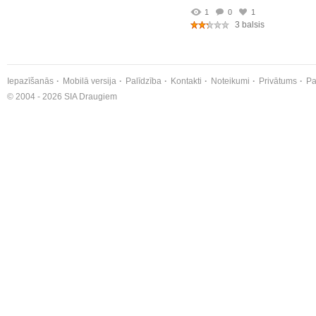
1
0
1
3 balsis
Iepazīšanās
Mobilā versija
Palīdzība
Kontakti
Noteikumi
Privātums
Pa
© 2004 - 2026 SIA Draugiem