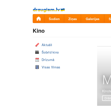
Pāriet
uz
saturu
Šodien
Ziņas
Galerijas
S
Kino
Aktuāli
Šobrīd kino
Drīzumā
Visas filmas
M
Kinot
Drā