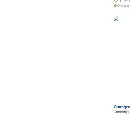
1
Outrageo
Komēdija