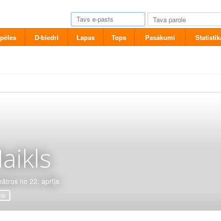
pēles
D-biedri
Lapas
Tops
Pasākumi
Statistik
aikls
eātros no 22. aprīļa
ma