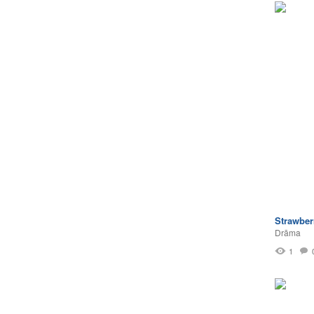
Strawbe
Drāma
1