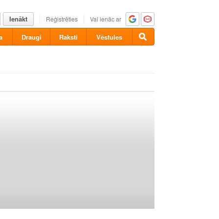
Ienākt
Reģistrēties
Vai ienāc ar
a
Draugi
Raksti
Vēstules