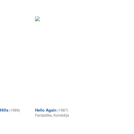
Hills
Hello Again
(1989)
(1987)
Fantastika
,
Komēdija