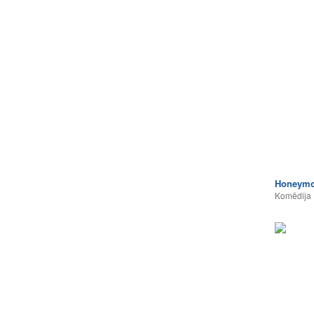
Honeymo
Komēdija