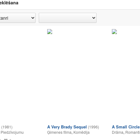
eklēšana
n
A Very Brady Sequel
A Small Circle
(1981)
(1996)
,
Piedzīvojumu
Ģimenes filma
,
Komēdija
Drāma
,
Romanti