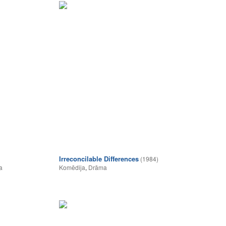
Irreconcilable Differences
(1984)
a
Komēdija
,
Drāma