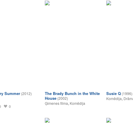
rry Summer
The Brady Bunch in the White
Susie Q
(2012)
(1996)
House
(2002)
Komēdija
,
Drām
Ģimenes filma
,
Komēdija
0
0