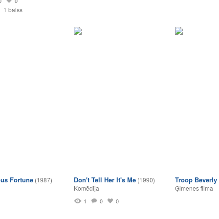
0
0
1 balss
us Fortune
Don't Tell Her It's Me
Troop Beverly 
(1987)
(1990)
Komēdija
Ģimenes filma
1
0
0