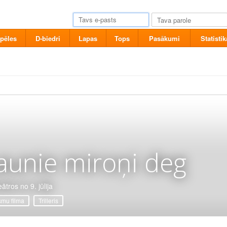
pēles
D-biedri
Lapas
Tops
Pasākumi
Statistik
aunie miroņi deg
ātros no 9. jūlija
mu filma
Trilleris