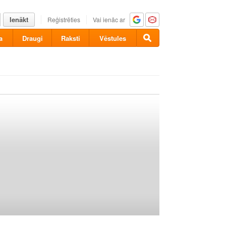
Ienākt
Reģistrēties
Vai ienāc ar
a
Draugi
Raksti
Vēstules