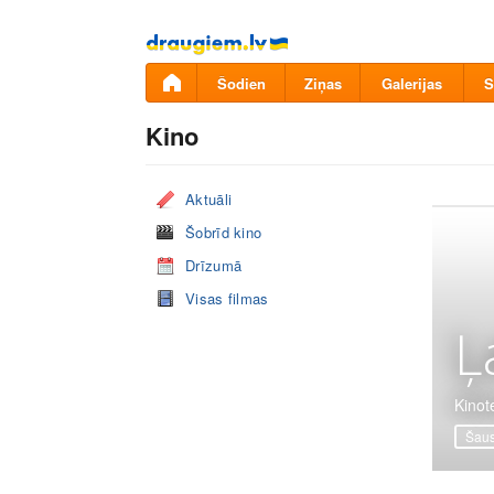
Pāriet
uz
saturu
Šodien
Ziņas
Galerijas
S
Kino
Aktuāli
Šobrīd kino
Drīzumā
Visas filmas
Ļ
Kinote
Šaus