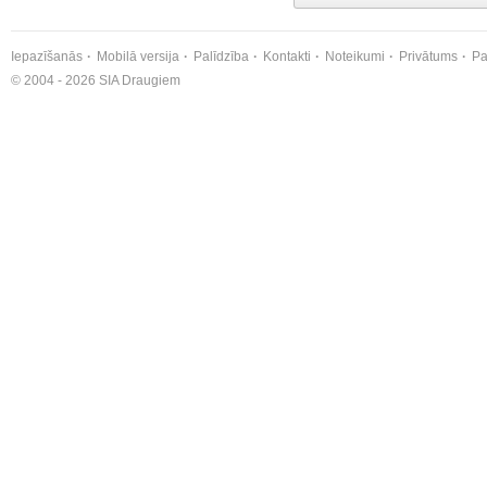
Iepazīšanās
Mobilā versija
Palīdzība
Kontakti
Noteikumi
Privātums
Pa
© 2004 - 2026 SIA Draugiem