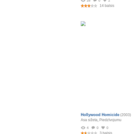
28
0
2
14 balsis
Hollywood Homicide
(2003)
Asa sižeta
,
Piedzīvojumu
4
0
0
3 balsis