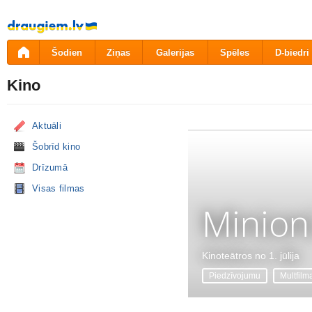
Pāriet
uz
saturu
Šodien
Ziņas
Galerijas
Spēles
D-biedri
Kino
Aktuāli
Šobrīd kino
Drīzumā
Visas filmas
Minion
Kinoteātros no 1. jūlija
Piedzīvojumu
Multfilm