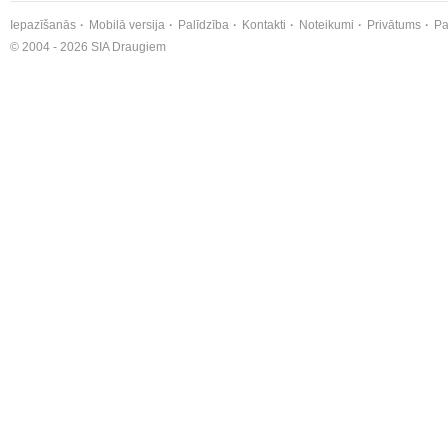
Iepazīšanās
Mobilā versija
Palīdzība
Kontakti
Noteikumi
Privātums
Pa
© 2004 - 2026 SIA Draugiem