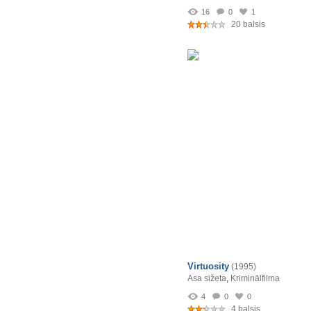
16
0
1
20 balsis
Virtuosity
(1995)
Asa sižeta
,
Kriminālfilma
4
0
0
4 balsis