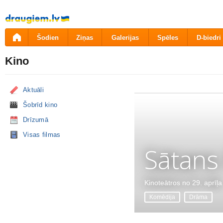
Pāriet
uz
saturu
Šodien
Ziņas
Galerijas
Spēles
D-biedri
Kino
Aktuāli
Šobrīd kino
Drīzumā
Visas filmas
Sātans
Kinoteātros no 29. aprīļa
Komēdija
Drāma