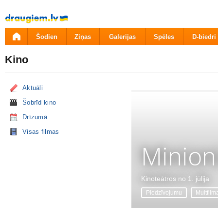
Pāriet
uz
saturu
Šodien
Ziņas
Galerijas
Spēles
D-biedri
Kino
Aktuāli
Šobrīd kino
Drīzumā
Visas filmas
Minion
Kinoteātros no 1. jūlija
Piedzīvojumu
Multfilm