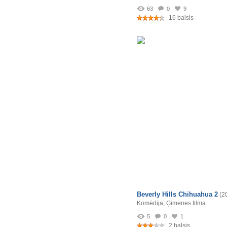
63
0
9
16 balsis
Beverly Hills Chihuahua 2
(2
Komēdija
,
Ģimenes filma
5
0
1
2 balsis