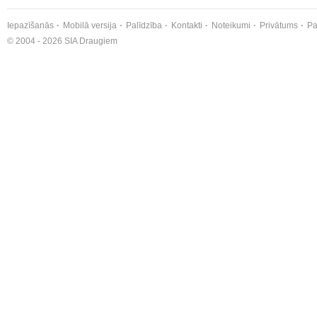
Iepazīšanās
Mobilā versija
Palīdzība
Kontakti
Noteikumi
Privātums
Pa
© 2004 - 2026 SIA Draugiem