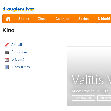
Pāriet
uz
saturu
Šodien
Ziņas
Galerijas
Spēles
D-biedri
Kino
Aktuāli
Šobrīd kino
Drīzumā
Visas filmas
Valītis
Kinoteātros no 31. jūlija
Piedzīvojumu
Multfilm