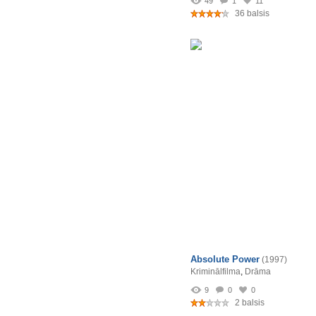
49
1
11
36 balsis
Absolute Power
(1997)
Kriminālfilma
,
Drāma
9
0
0
2 balsis