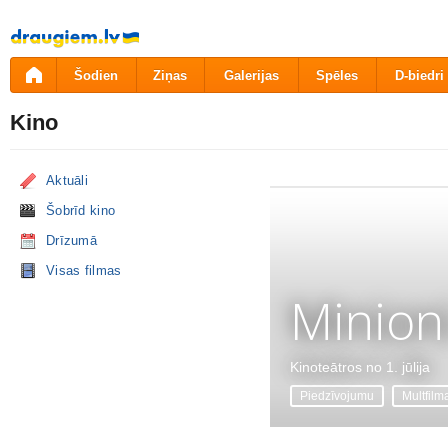
Pāriet
uz
saturu
Šodien
Ziņas
Galerijas
Spēles
D-biedri
Kino
Aktuāli
Šobrīd kino
Drīzumā
Visas filmas
Minion
Kinoteātros no 1. jūlija
Piedzīvojumu
Multfilm