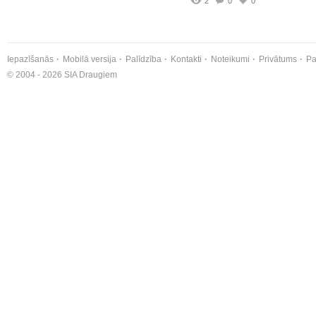
2
0
0
Iepazīšanās
Mobilā versija
Palīdzība
Kontakti
Noteikumi
Privātums
Pa
© 2004 - 2026 SIA Draugiem