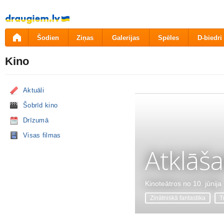
Pāriet
uz
saturu
Šodien
Ziņas
Galerijas
Spēles
D-biedri
Kino
Aktuāli
Šobrīd kino
Drīzumā
Visas filmas
Atklāš
Kinoteātros no 10. jūnija
Zinātniskā fantastika
Tr