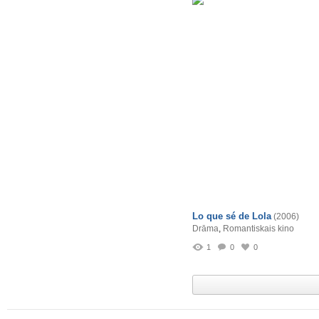
Lo que sé de Lola
(2006)
Drāma
,
Romantiskais kino
1
0
0