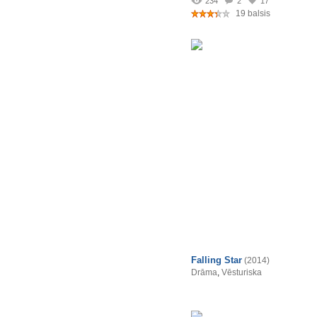
234
2
17
19 balsis
Falling Star
(2014)
Drāma
,
Vēsturiska