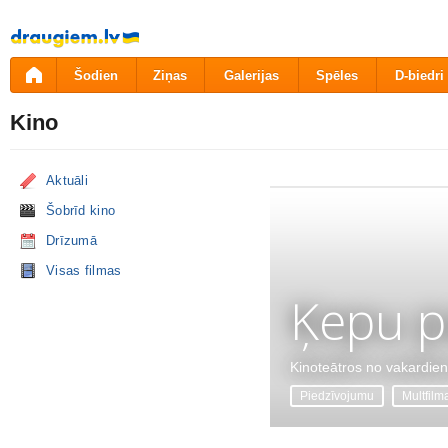
Pāriet
uz
saturu
Šodien
Ziņas
Galerijas
Spēles
D-biedri
Kino
Aktuāli
Šobrīd kino
Drīzumā
Visas filmas
Ķepu p
Kinoteātros no vakardie
Piedzīvojumu
Multfilm