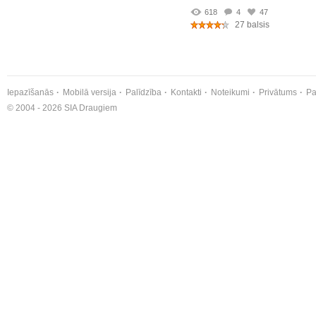
618
4
47
27 balsis
Iepazīšanās
Mobilā versija
Palīdzība
Kontakti
Noteikumi
Privātums
Pa
© 2004 - 2026 SIA Draugiem