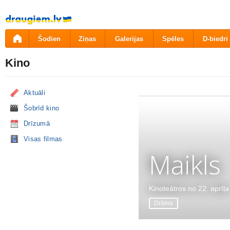
Pāriet
uz
saturu
Šodien
Ziņas
Galerijas
Spēles
D-biedri
Kino
Aktuāli
Šobrīd kino
Drīzumā
Visas filmas
Maikls
Kinoteātros no 22. aprīļa
Drāma