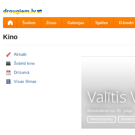
Pāriet
uz
saturu
Šodien
Ziņas
Galerijas
Spēles
D-biedri
Kino
Aktuāli
Šobrīd kino
Drīzumā
Visas filmas
Valītis
Kinoteātros no 31. jūlija
Piedzīvojumu
Multfilm