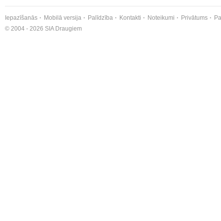
Iepazīšanās
Mobilā versija
Palīdzība
Kontakti
Noteikumi
Privātums
Pa
© 2004 - 2026 SIA Draugiem