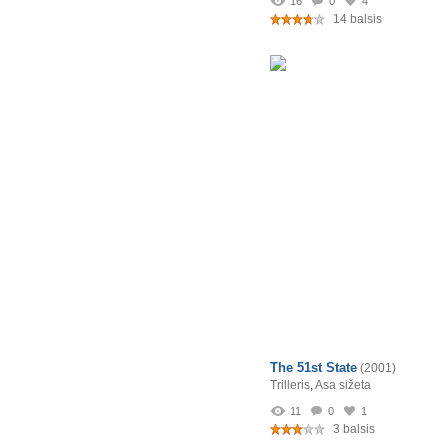
16
0
4
14 balsis
The 51st State
(2001)
Trilleris
,
Asa sižeta
11
0
1
3 balsis