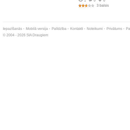
1
0
0
3 balsis
Iepazīšanās
Mobilā versija
Palīdzība
Kontakti
Noteikumi
Privātums
Pa
© 2004 - 2026 SIA Draugiem