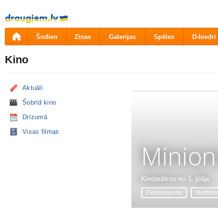
Pāriet
uz
saturu
Šodien
Ziņas
Galerijas
Spēles
D-biedri
Kino
Aktuāli
Šobrīd kino
Drīzumā
Visas filmas
Minion
Kinoteātros no 1. jūlija
Piedzīvojumu
Multfilm