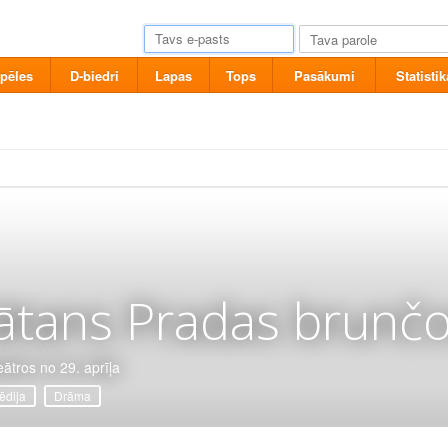
pēles
D-biedri
Lapas
Tops
Pasākumi
Statistik
ātans Pradas brunčo
eātros no 29. aprīļa
dija
Drāma