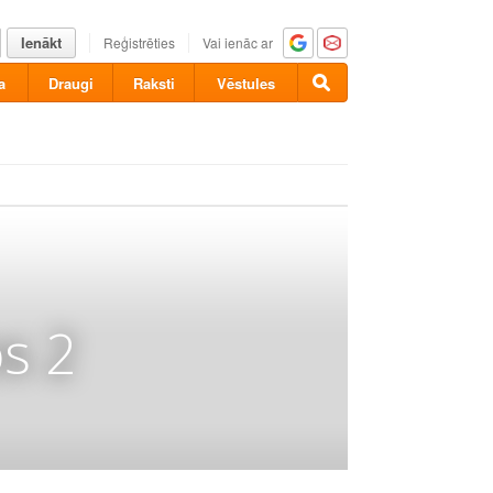
Ienākt
Reģistrēties
Vai ienāc ar
a
Draugi
Raksti
Vēstules
s 2