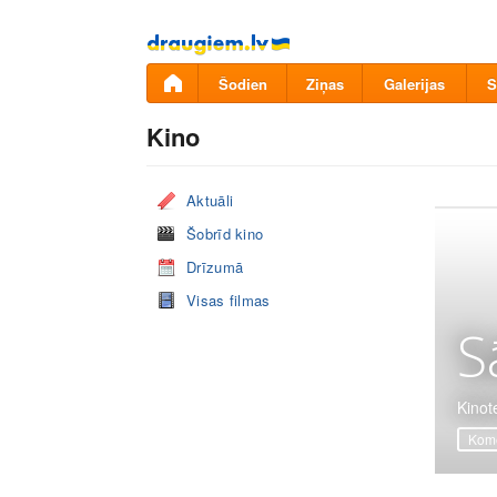
Pāriet
uz
saturu
Šodien
Ziņas
Galerijas
S
Kino
Aktuāli
Šobrīd kino
Drīzumā
Visas filmas
S
Kinot
Komē