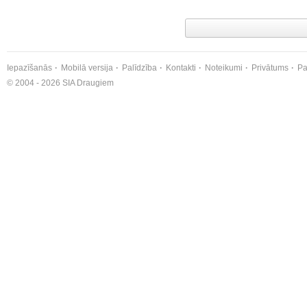
Iepazīšanās
Mobilā versija
Palīdzība
Kontakti
Noteikumi
Privātums
Pa
© 2004 - 2026 SIA Draugiem