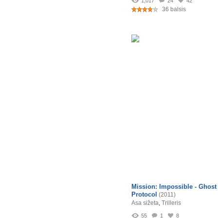
1,017
24
42
36 balsis
Mission: Impossible - Ghost
Protocol
(2011)
Asa sižeta
,
Trilleris
55
1
8