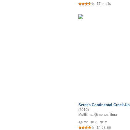
17 balsis
Scrat's Continental Crack-Up
(2010)
Multfilma
,
Ģimenes filma
22
0
2
14 balsis