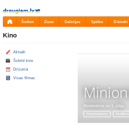
Pāriet
uz
saturu
Šodien
Ziņas
Galerijas
Spēles
D-biedri
Kino
Aktuāli
Šobrīd kino
Drīzumā
Visas filmas
Minion
Kinoteātros no 1. jūlija
Piedzīvojumu
Multfilm