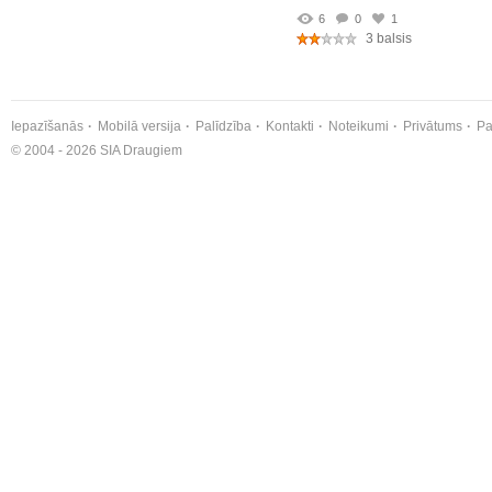
6
0
1
3 balsis
Iepazīšanās
Mobilā versija
Palīdzība
Kontakti
Noteikumi
Privātums
Pa
© 2004 - 2026 SIA Draugiem