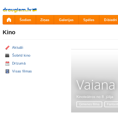
Pāriet
uz
saturu
Šodien
Ziņas
Galerijas
Spēles
D-biedri
Kino
Aktuāli
Šobrīd kino
Drīzumā
Visas filmas
Vaiana
Kinoteātros no 8. jūlija
Ģimenes filma
Fantast