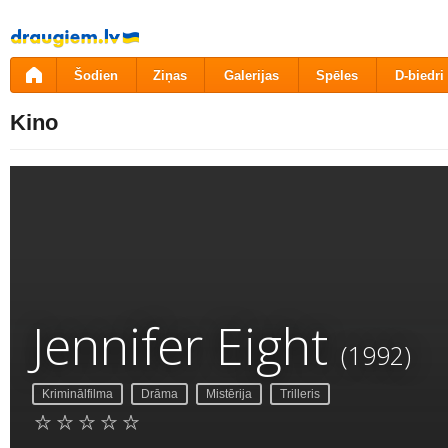
Pāriet
uz
saturu
Šodien
Ziņas
Galerijas
Spēles
D-biedri
Kino
Jennifer Eight
(1992)
Kriminālfilma
Drāma
Mistērija
Trilleris