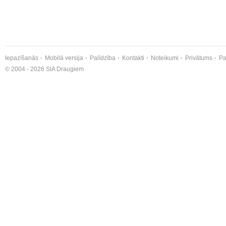
Iepazīšanās
Mobilā versija
Palīdzība
Kontakti
Noteikumi
Privātums
Pa
© 2004 - 2026 SIA Draugiem