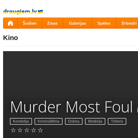
Pāriet
uz
saturu
Šodien
Ziņas
Galerijas
Spēles
D-biedri
Kino
Murder Most Foul
Komēdija
Kriminālfilma
Drāma
Mistērija
Trilleris