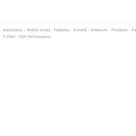
Iepazīšanās
Mobilā versija
Palīdzība
Kontakti
Noteikumi
Privātums
Pa
© 2004 - 2026 SIA Draugiem