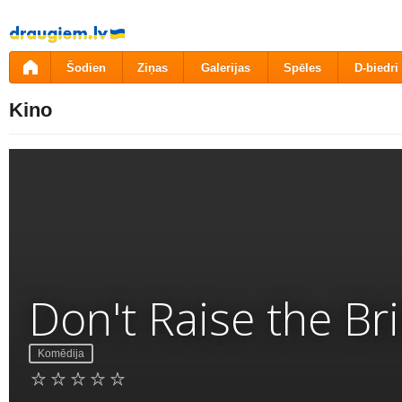
Pāriet
uz
saturu
Šodien
Ziņas
Galerijas
Spēles
D-biedri
Kino
Don't Raise the Br
Komēdija