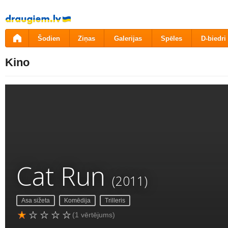
Pāriet
uz
saturu
Šodien
Ziņas
Galerijas
Spēles
D-biedri
Kino
Cat Run
(2011)
Asa sižeta
Komēdija
Trilleris
(1 vērtējums)