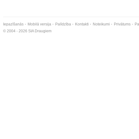
Iepazīšanās
Mobilā versija
Palīdzība
Kontakti
Noteikumi
Privātums
Pa
© 2004 - 2026 SIA Draugiem