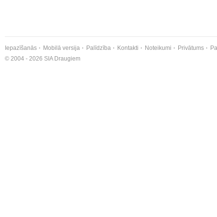
Iepazīšanās
Mobilā versija
Palīdzība
Kontakti
Noteikumi
Privātums
Pa
© 2004 - 2026 SIA Draugiem