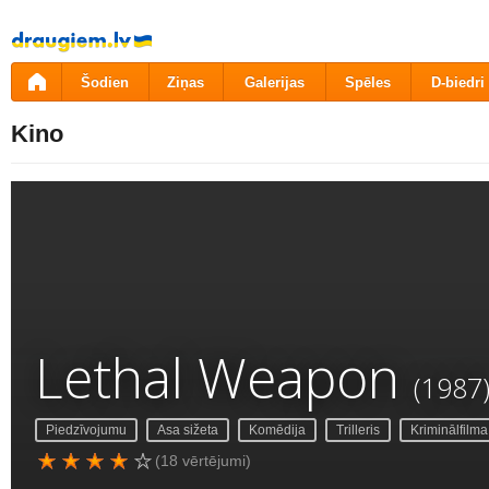
Pāriet
uz
saturu
Šodien
Ziņas
Galerijas
Spēles
D-biedri
Kino
Lethal Weapon
(1987
Piedzīvojumu
Asa sižeta
Komēdija
Trilleris
Kriminālfilma
(18 vērtējumi)