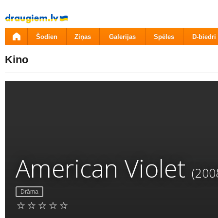
Pāriet
uz
saturu
Šodien
Ziņas
Galerijas
Spēles
D-biedri
Kino
American Violet
(200
Drāma