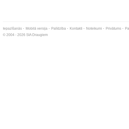
Iepazīšanās
Mobilā versija
Palīdzība
Kontakti
Noteikumi
Privātums
Pa
© 2004 - 2026 SIA Draugiem