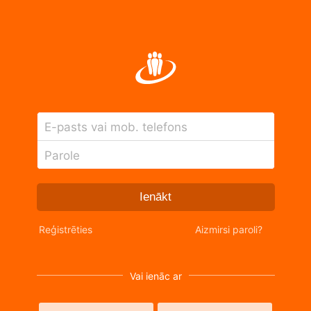
E-pasts vai mob. telefons
Parole
Ienākt
Reģistrēties
Aizmirsi paroli?
Vai ienāc ar