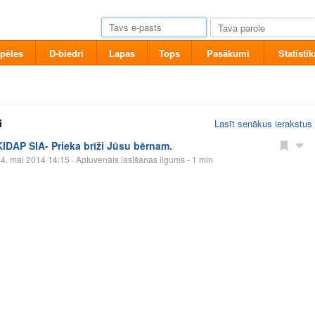
pēles
D-biedri
Lapas
Tops
Pasākumi
Statistik
i
Lasīt senākus ierakstus
KIDAP SIA- Prieka brīži Jūsu bērnam.
4. mai 2014 14:15
· Aptuvenais lasīšanas ilgums - 1 min