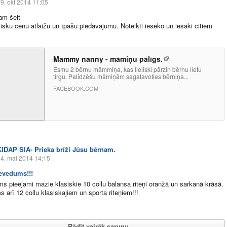
9. okt 2014 11:05
am šeit-
lisku cenu atlaižu un īpašu piedāvājumu. Noteikti ieseko un iesaki citiem
Mammy nanny - māmiņu palīgs.
Esmu 2 bērnu māmmiņa, kas lieliski pārzin bērnu lietu
tirgu. Palīdzēšu māmiņām sagatavoties bērniņa...
FACEBOOK.COM
KIDAP SIA- Prieka brīži Jūsu bērnam.
4. mai 2014 14:15
evedums!!!
s pieejami mazie klasiskie 10 collu balansa riteņi oranžā un sarkanā krāsā.
 arī 12 collu klasiskajiem un sporta riteņiem!!!
Rādīt vairāk sarunu