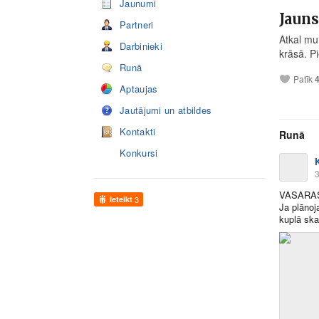
Jaunumi
Jauns
Partneri
Atkal mu
Darbinieki
krāsā. Pi
Runā
Patīk
Aptaujas
Jautājumi un atbildes
Kontakti
Runā
Konkursi
3
VASARAS
Ieteikt
3
Ja plānoj
kuplā ska