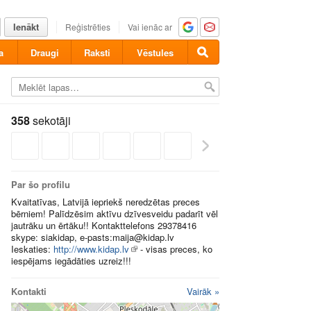
Ienākt
Reģistrēties
Vai ienāc ar
a
Draugi
Raksti
Vēstules
358
sekotāji
Par šo profilu
Kvaitatīvas, Latvijā iepriekš neredzētas preces
bērniem! Palīdzēsim aktīvu dzīvesveidu padarīt vēl
jautrāku un ērtāku!! Kontakttelefons 29378416
skype: siakidap, e-pasts:maija@kidap.lv
Ieskaties:
http://www.kidap.lv
- visas preces, ko
iespējams iegādāties uzreiz!!!
Kontakti
Vairāk »