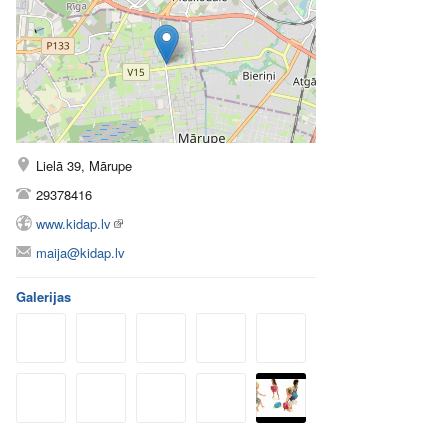
Lielā 39, Mārupe
29378416
www.kidap.lv
maija@kidap.lv
Galerijas