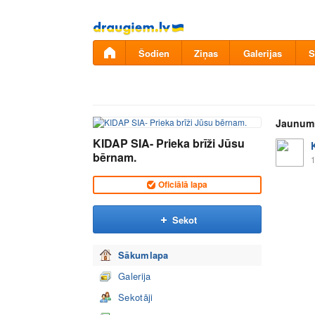
Pāriet
uz
saturu
Šodien
Ziņas
Galerijas
S
Jaunum
KIDAP SIA- Prieka brīži Jūsu
bērnam.
1
Oficiālā lapa
Sekot
Sākumlapa
Galerija
Sekotāji