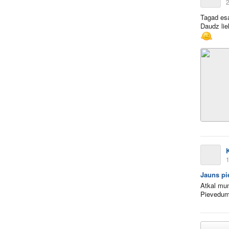
2
Tagad es
Daudz lie
1
Jauns pi
Atkal mum
Pievedums