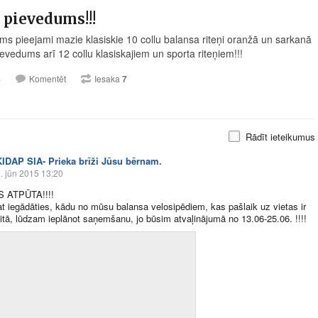
 pievedums!!!
ms pieejami mazie klasiskie 10 collu balansa riteņi oranžā un sarkanā
evedums arī 12 collu klasiskajiem un sporta riteņiem!!!
4
Komentēt
Iesaka
7
Rādīt ieteikumus
KIDAP SIA- Prieka brīži Jūsu bērnam.
. jūn 2015 13:20
 ATPŪTA!!!!
at iegādāties, kādu no mūsu balansa velosipēdiem, kas pašlaik uz vietas ir
itā, lūdzam ieplānot saņemšanu, jo būsim atvaļinājumā no 13.06-25.06. !!!!