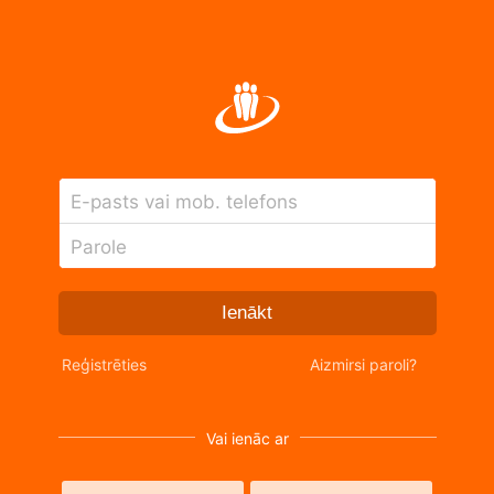
E-pasts vai mob. telefons
Parole
Ienākt
Reģistrēties
Aizmirsi paroli?
Vai ienāc ar