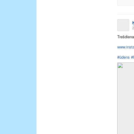
2
Trešdiena
www.insta
#ūdens
#