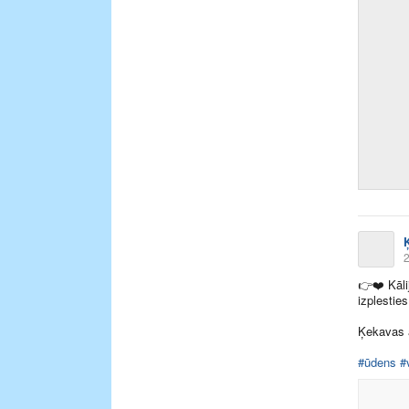
2
👉
❤️
Kāli
izplestie
Ķekavas a
#ūdens
#