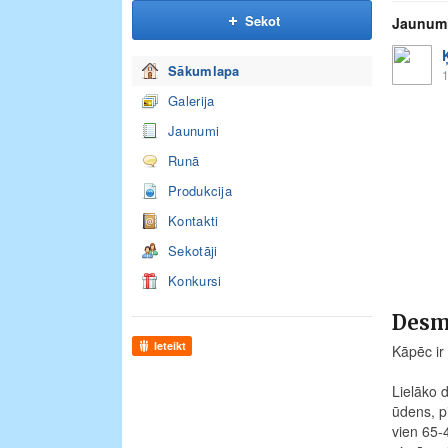
Sekot
Jaunum
Sākumlapa
1
Galerija
Jaunumi
Runā
Produkcija
Kontakti
Sekotāji
Konkursi
Desmi
Ieteikt
Kāpēc ir 
Lielāko 
ūdens, p
vien 65-