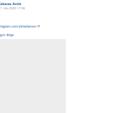
Ķekavas Avots
7. nov 2020 17:06
nstagram.com/ykharlamov/
gym
#riga