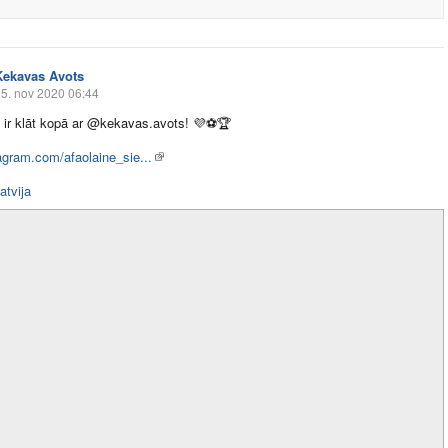
Ķekavas Avots
5. nov 2020 06:44
 ir klāt kopā ar @kekavas.avots!
💜
⚽
🏆
gram.com/afaolaine_sie...
latvija