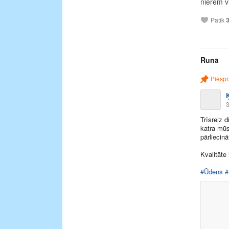
nierēm vi
Patīk
Runā
Piespr
3
Trīsreiz 
katra mūs
pārliecin
Kvalitāte 
#Ūdens
#