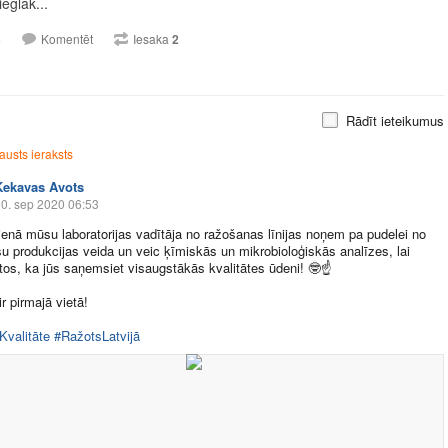
eglāk...
3
Komentēt
Iesaka
2
Rādīt ieteikumus
austs ieraksts
Ķekavas Avots
0. sep 2020 06:53
dienā mūsu laboratorijas vadītāja no ražošanas līnijas noņem pa pudelei no
u produkcijas veida un veic ķīmiskās un mikrobioloģiskās analīzes, lai
ātos, ka jūs saņemsiet visaugstākās kvalitātes ūdeni!
🤓
☝️
ir pirmajā vietā!
Kvalitāte
#RažotsLatvijā