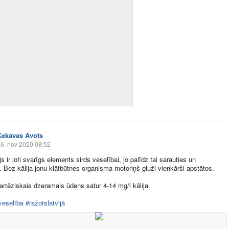
Ķekavas Avots
6. nov 2020 08:52
js ir ļoti svarīgs elements sirds veselībai, jo palīdz tai sarauties un
s. Bez kālija jonu klātbūtnes organisma motoriņš gluži vienkārši apstātos.
rtēziskais dzeramais ūdens satur 4-14 mg/l kālija.
veselība
#ražotslatvijā