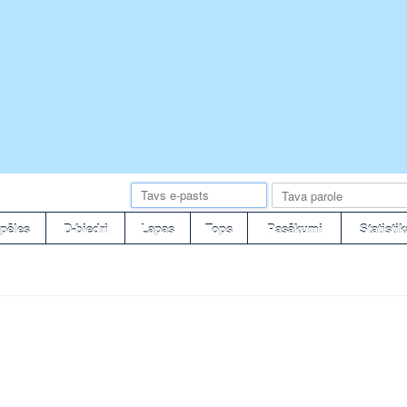
pēles
D-biedri
Lapas
Tops
Pasākumi
Statistik