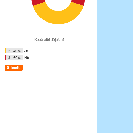
Kopā atbildējuši:
5
2 - 40%
Jā
3 - 60%
Nē
Ieteikt