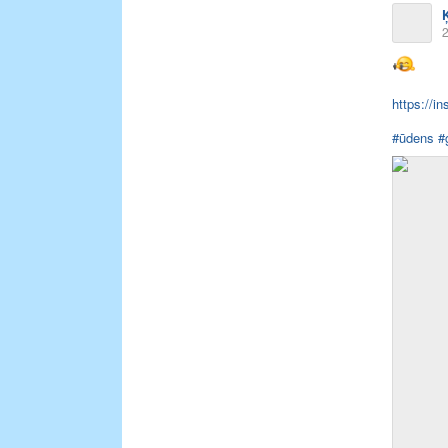
2
https://i
#ūdens
#