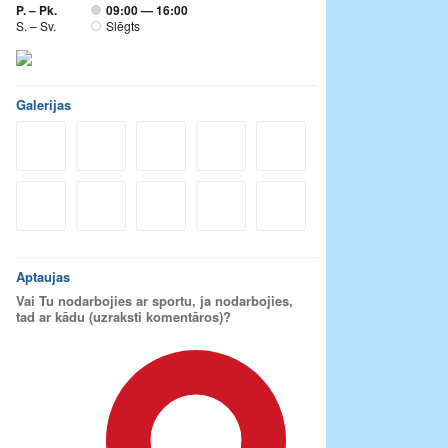
P. – Pk.
09:00 — 16:00
S. – Sv.
Slēgts
Galerijas
Aptaujas
Vai Tu nodarbojies ar sportu, ja nodarbojies,
tad ar kādu (uzraksti komentāros)?