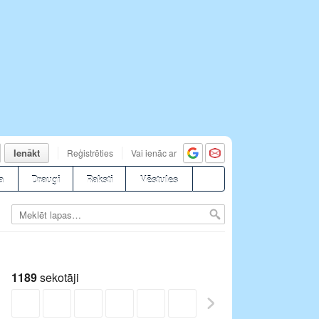
Ienākt
Reģistrēties
Vai ienāc ar
a
Draugi
Raksti
Vēstules
1189
sekotāji