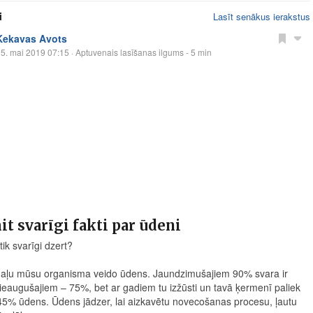
i
Lasīt senākus ierakstus
Ķekavas Avots
5. mai 2019 07:15
· Aptuvenais lasīšanas ilgums - 5 min
t svarīgi fakti par ūdeni
tik svarīgi dzert?
daļu mūsu organisma veido ūdens. Jaundzimušajiem 90% svara ir
ieaugušajiem – 75%, bet ar gadiem tu izžūsti un tavā ķermenī paliek
45% ūdens. Ūdens jādzer, lai aizkavētu novecošanas procesu, ļautu