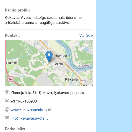
Par šo profilu
Ķekavas Avots - dabīgs dzeramais ūdens no
artēziskā urbuma ar bagātīgu sastāvu.
Kontakti
Vairāk »
Ziemeļu iela 51, Ķekava, Ķekavas pagasts
+371-67100933
www.kekavasavots.lv
info@kekavasavots.lv
Darba laiks