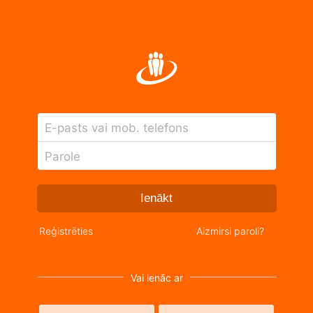
E-pasts vai mob. telefons
Parole
Ienākt
Reģistrēties
Aizmirsi paroli?
Vai ienāc ar