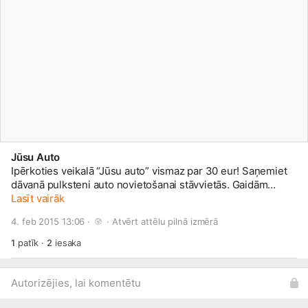
Jūsu Auto
Ipērkoties veikalā “Jūsu auto” vismaz par 30 eur! Saņemiet
dāvanā pulksteni auto novietošanai stāvvietās. Gaidām
ciemos! Liepāja, Raiņa iela 35 T. 26488877
Lasīt vairāk
4. feb 2015 13:06 · 
 · 
Atvērt attēlu pilnā izmērā
1
patīk
·
2
iesaka
Autorizējies, lai komentētu