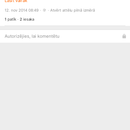
E46, BMW 3 E90, E91, E92, BMW 5 E39, E60, E61, X1 E84, X3
Lasīt vairāk
E83, X5 E54, E70, E71. u.c. Sīkāk
12. nov 2014 08:49 · 
 · 
Atvērt attēlu pilnā izmērā
www.jusuauto.lv/news/show/28
1
patīk
·
2
iesaka
Autorizējies, lai komentētu