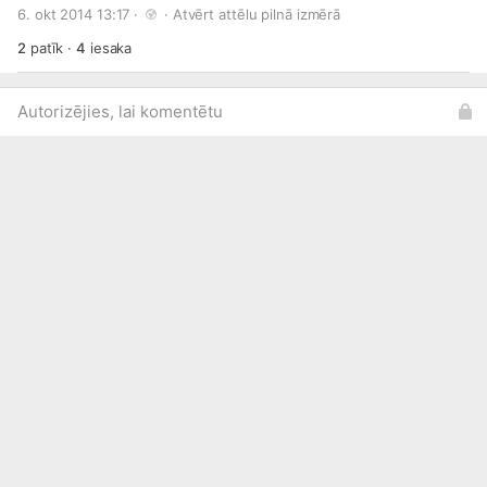
6. okt 2014 13:17 · 
 · 
Atvērt attēlu pilnā izmērā
ir iespēja mūsu servisā veikt apkopi, cena sākot ar 5 eur.
2
patīk
·
4
iesaka
Autorizējies, lai komentētu