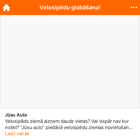
Velosipēdu glabāšana!
Jūsu Auto
Velosipēds ziemā aizņem daudz vietas? Vai vispār nav kur
nolikt? “Jūsu auto” piedāvā velosipēdu ziemas novietošanu,
pie mums, Liepājā, Raiņa ielā 35 mūsu noliktavā, kur ir siltas
Lasīt vairāk
un plašas telpas. Maksa mēnesī tikai 1,50 eur. Ziemas beigās