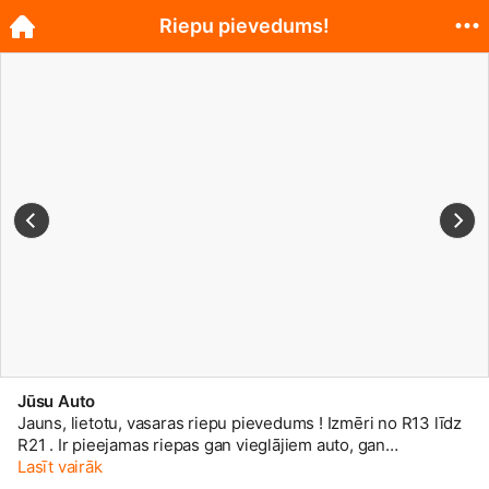
Riepu pievedums!
Jūsu Auto
Jauns, lietotu, vasaras riepu pievedums ! Izmēri no R13 līdz
R21 . Ir pieejamas riepas gan vieglājiem auto, gan
mikroautobusiem (C riepas), gan apvidus automašīnām.
Lasīt vairāk
Gaidam jūs Raiņa ielā 35, veikalā "Jūsu Auto". T. 20006699