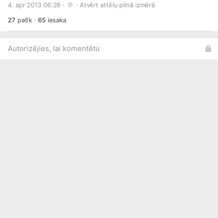
4. apr 2013 06:28 · 
 · 
Atvērt attēlu pilnā izmērā
kādas markas auto vēlas no pieejamiem LED apgaismojumu!
27
patīk
·
65
iesaka
Autorizējies, lai komentētu