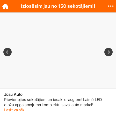
Izlosēsim jau no 150 sekotājiem!!
Jūsu Auto
Pievienojies sekotājiem un iesaki draugiem! Laimē LED
diožu apgaismojuma komplektu savai auto markai!
Sasniedzot 150!! sekotājus izlozēsim pirmo LED
Lasīt vairāk
apgaismojuma komplektu! Izlozes uzvarētājs var izvēlēties