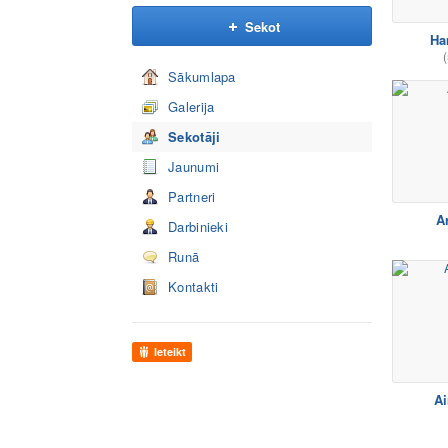
Sekot
Ha
(
Sākumlapa
Galerija
Sekotāji
Jaunumi
Partneri
Ar
Darbinieki
Runā
Kontakti
Ieteikt
Ai