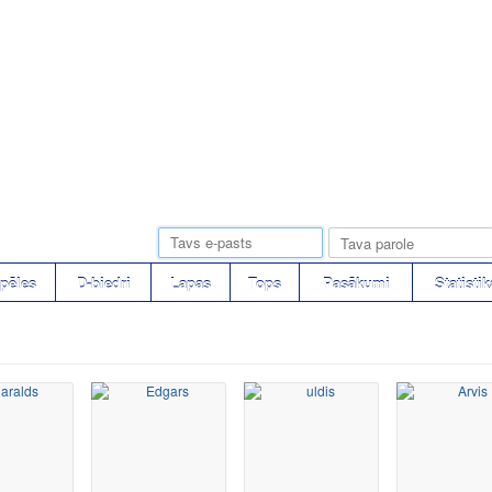
pēles
D-biedri
Lapas
Tops
Pasākumi
Statistik