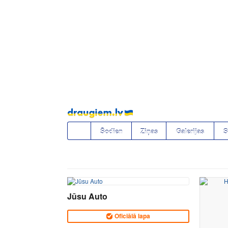
Pāriet
uz
saturu
Šodien
Ziņas
Galerijas
S
Jūsu Auto
Oficiālā lapa