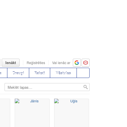
Ienākt
Reģistrēties
Vai ienāc ar
a
Draugi
Raksti
Vēstules