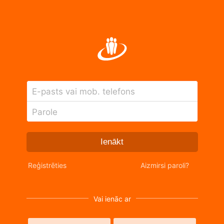
E-pasts vai mob. telefons
Parole
Ienākt
Reģistrēties
Aizmirsi paroli?
Vai ienāc ar