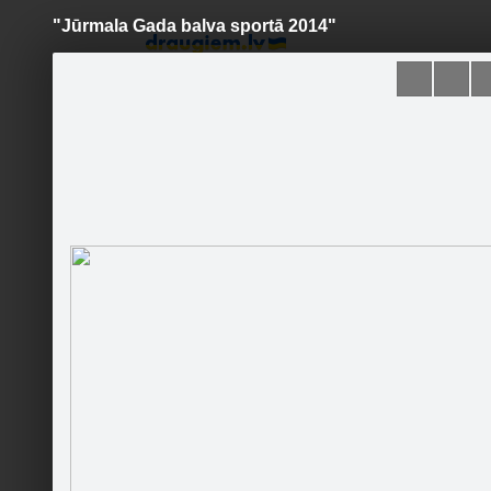
"Jūrmala Gada balva sportā 2014"
Pāriet
uz
saturu
Šodien
Ziņas
Galerijas
S
Jūrmala/Fēnikss
Oficiālā lapa
Sekot
Sākumlapa
Galerija
Jaunumi
Kontakti
Ieteikt
2